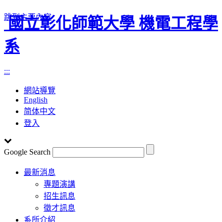
跳到主要內容
國立彰化師範大學 機電工程學
系
:::
網站導覽
English
简体中文
登入
Google Search
Toggle
最新消息
navigation
專題演講
招生訊息
徵才訊息
系所介紹