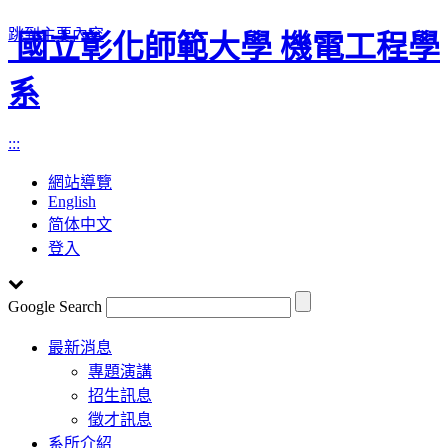
跳到主要內容
國立彰化師範大學 機電工程學
系
:::
網站導覽
English
简体中文
登入
Google Search
Toggle
最新消息
navigation
專題演講
招生訊息
徵才訊息
系所介紹